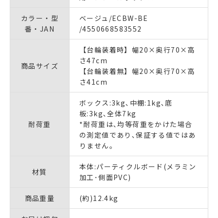
カラー・型
ベージュ/ECBW-BE
番・JAN
/4550668583552
【台輪装着時】幅20×奥行70×高
さ47cm
商品サイズ
【台輪装着無】幅20×奥行70×高
さ41cm
ボックス:3kg､中棚:1kg､底
板:3kg､全体7kg
耐荷重
*耐荷重は､均等荷重をかけた場合
の測定値であり､保証する値ではあ
りません｡
本体:パーティクルボード(メラミン
材質
加工･側面PVC)
商品重量
(約)12.4kg