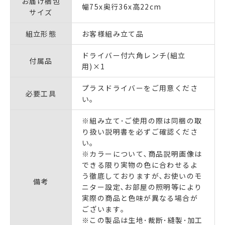
お届け梱包
幅75x奥行36x高22cm
サイズ
組立形態
お客様組み立て品
ドライバー付六角レンチ(組立
付属品
用)×1
プラスドライバーをご用意くださ
必要工具
い｡
※組み立て･ご使用の際は同梱の取
り扱い説明書を必ずご確認くださ
い｡
※カラーについて､商品説明画像は
できる限り実物の色に合わせるよ
う徹底しておりますが､お使いのモ
備考
ニター設定､お部屋の照明等により
実際の商品と色味が異なる場合が
ございます｡
※この製品は生地･裁断･縫製･加工