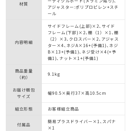
ーティクルボード(メラミン貼り)､
材質
アジャスター:ポリプロピレン+スチ
ール
サイドフレーム(上部)×2､サイド
フレーム(下部)×2､棚（1）×1､棚
（2）×3､クロスバー×2､アジャス
内容明細
ター×4､ネジA×16+(予備1)､ネジ
B×13+(予備1)､ネジ受け×4(+予
備1)､ナット×1+(予備1)
商品重量
9.1kg
（約）
お届け梱包
幅90.5×奥行37×高10.5cm
サイズ
組立形態
お客様組立商品
簡易プラスドライバー×1､スパナ
付属品
×1