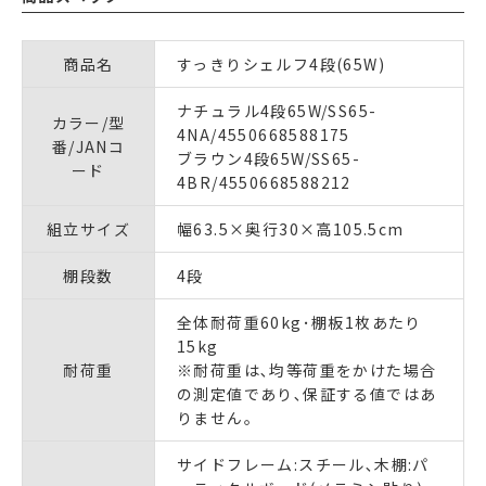
商品名
すっきりシェルフ4段(65W)
ナチュラル4段65W/SS65-
カラー/型
4NA/4550668588175
番/JANコ
ブラウン4段65W/SS65-
ード
4BR/4550668588212
組立サイズ
幅63.5×奥行30×高105.5cm
棚段数
4段
全体耐荷重60kg･棚板1枚あたり
15kg
耐荷重
※耐荷重は､均等荷重をかけた場合
の測定値であり､保証する値ではあ
りません｡
サイドフレーム:スチール､木棚:パ