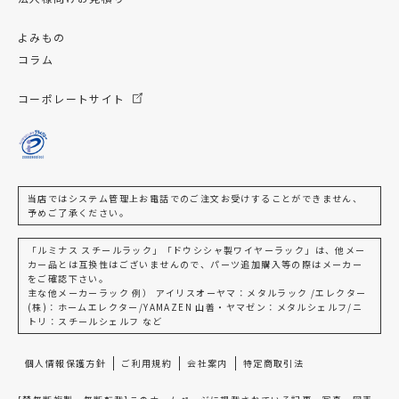
よみもの
コラム
コーポレートサイト
当店ではシステム管理上お電話でのご注文お受けすることができません、
予めご了承ください。
「ルミナス スチールラック」「ドウシシャ製ワイヤーラック」は、他メー
カー品とは互換性はございませんので、パーツ追加購入等の際はメーカー
をご確認下さい。
主な他メーカーラック 例） アイリスオーヤマ：メタルラック /エレクター
(株)：ホームエレクター/YAMAZEN 山善・ヤマゼン：メタルシェルフ/ニ
トリ：スチールシェルフ など
個人情報保護方針
ご利用規約
会社案内
特定商取引法