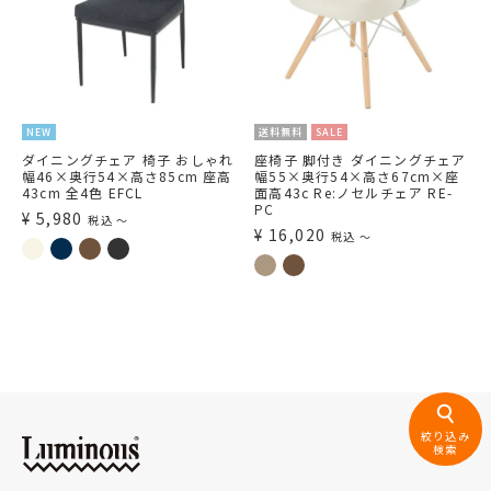
NEW
送料無料
SALE
ダイニングチェア 椅子 おしゃれ
座椅子 脚付き ダイニングチェア
幅46×奥行54×高さ85cm 座高
幅55×奥行54×高さ67cm×座
43cm 全4色 EFCL
面高43c Re:ノセルチェア RE-
PC
¥
5,980
税込
〜
¥
16,020
税込
〜
絞り込み
検索