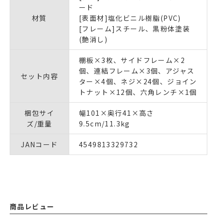
ード
材質
[表面材]塩化ビニル樹脂(PVC)
[フレーム]スチール、黒粉体塗装
(艶消し)
棚板×3枚、サイドフレーム×2
個、連結フレーム×3個、アジャス
セット内容
ター×4個、ネジ×24個、ジョイン
トナット×12個、六角レンチ×1個
梱包サイ
幅101×奥行41×高さ
ズ/重量
9.5cm/11.3kg
JANコード
4549813329732
商品レビュー