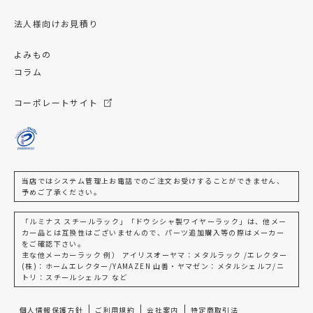
法人様向けお見積り
よみもの
コラム
コーポレートサイト
当店ではシステム管理上お電話でのご注文お受けすることができません、
予めご了承ください。
「ルミナス スチールラック」「ドウシシャ製ワイヤーラック」は、他メー
カー品とは互換性はございませんので、パーツ追加購入等の際はメーカー
をご確認下さい。
主な他メーカーラック 例） アイリスオーヤマ：メタルラック /エレクター
(株)：ホームエレクター/YAMAZEN 山善・ヤマゼン：メタルシェルフ/ニ
トリ：スチールシェルフ など
個人情報保護方針
ご利用規約
会社案内
特定商取引法