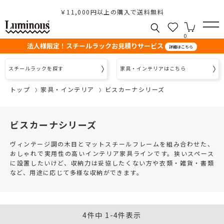
￥11,000円以上の購入で送料無料
0
法人様限定！スチールラックお見積りサービス
詳細はこちら
スチールラックを探す
家具・インテリアはこちら
トップ
家具・インテリア
ビスカーナシリーズ
ビスカーナシリーズ
ヴィンテージ調の木目とマットスチールフレームを組み合わせた、
おしゃれで実用性の高いインテリア家具ラインです。狭いスペース
に設置したいけど、収納力は妥協したくない方や衣類・雑貨・書類
など、用途に応じて多様な収納ができます。
4
件中
1
-
4
件表示