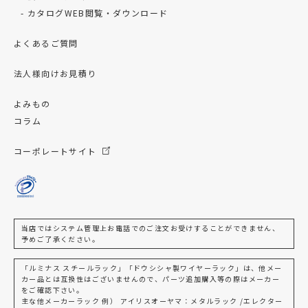
カタログWEB閲覧・ダウンロード
よくあるご質問
法人様向けお見積り
よみもの
コラム
コーポレートサイト
当店ではシステム管理上お電話でのご注文お受けすることができません、
予めご了承ください。
「ルミナス スチールラック」「ドウシシャ製ワイヤーラック」は、他メー
カー品とは互換性はございませんので、パーツ追加購入等の際はメーカー
をご確認下さい。
主な他メーカーラック 例） アイリスオーヤマ：メタルラック /エレクター