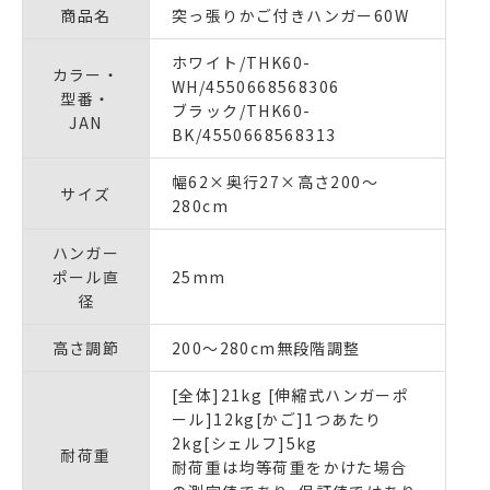
商品名
突っ張りかご付きハンガー60W
ホワイト/THK60-
カラー・
WH/4550668568306
型番・
ブラック/THK60-
JAN
BK/4550668568313
幅62×奥行27×高さ200～
サイズ
280cm
ハンガー
ポール直
25mm
径
高さ調節
200～280cm無段階調整
[全体]21kg [伸縮式ハンガーポ
ール]12kg[かご]1つあたり
2kg[シェルフ]5kg
耐荷重
耐荷重は均等荷重をかけた場合