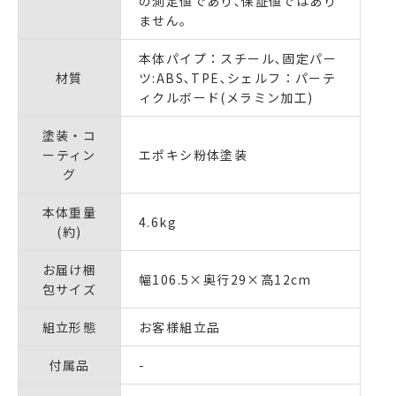
の測定値であり､保証値ではあり
ません｡
本体パイプ：スチール､固定パー
材質
ツ:ABS､TPE､シェルフ：パーテ
ィクルボード(メラミン加工)
塗装・コ
ーティン
エポキシ粉体塗装
グ
本体重量
4.6kg
(約)
お届け梱
幅106.5×奥行29×高12cm
包サイズ
組立形態
お客様組立品
付属品
-