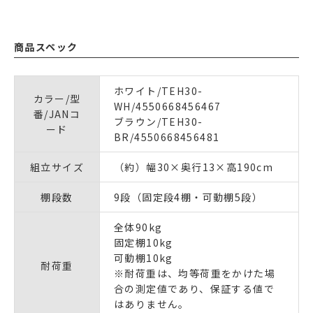
商品スペック
ホワイト/TEH30-
カラー/型
WH/4550668456467
番/JANコ
ブラウン/TEH30-
ード
BR/4550668456481
組立サイズ
（約）幅30×奥行13×高190cm
棚段数
9段（固定段4棚・可動棚5段）
全体90kg
固定棚10kg
可動棚10kg
耐荷重
※耐荷重は、均等荷重をかけた場
合の測定値であり、保証する値で
はありません。