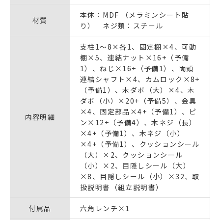
本体：MDF （メラミンシート貼
材質
り） ネジ類：スチール
支柱1～8×各1、固定棚×4、可動
棚×5、連結ナット×16+（予備
1）、ねじ×16+（予備1）、両頭
連結シャフト×4、カムロック×8+
（予備1）、木ダボ（大）×4、木
ダボ（小）×20+（予備5）、金具
×4、固定部品×4+（予備1）、ピ
内容明細
ン×12+（予備4）、木ネジ（長）
×4+（予備1）、木ネジ（小）
×4+（予備1）、クッションシール
（大）×2、クッションシール
（小）×2、目隠しシール（大）
×8、目隠しシール（小）×32、取
扱説明書（組立説明書）
付属品
六角レンチ×1