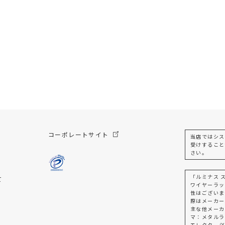
コーポレートサイト
当店ではシス
受けすること
さい。
「ルミナス 
て
ワイヤーラッ
性はございま
際はメーカー
主な他メーカ
マ：メタルラ
エレクター/Y