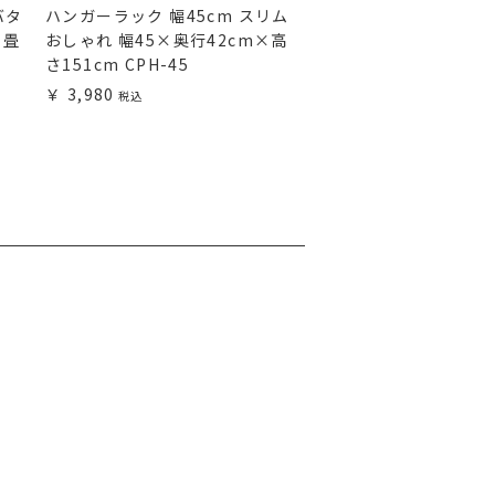
バタ
ハンガーラック 幅45cm スリム
ダイニングテーブル 
り畳
おしゃれ 幅45×奥行42cm×高
丸型 天板直径90cm 
さ151cm CPH-45
90×高さ72cm NDT
3,980
17,820