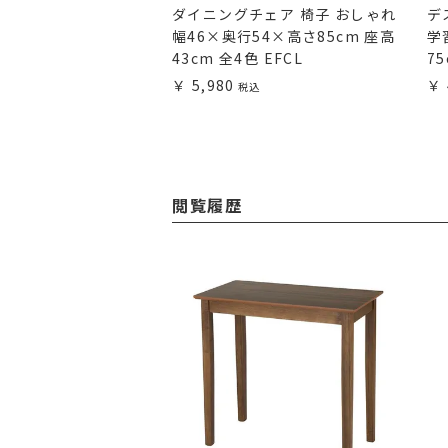
ク 幅80cm スリム
ダイニングチェア 椅子 おしゃれ
デ
82×奥行42×高さ
幅46×奥行54×高さ85cm 座高
学
SH-80
43cm 全4色 EFCL
7
5,980
閲覧履歴