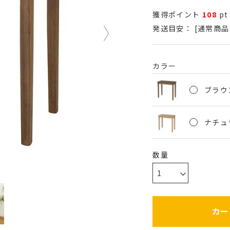
獲得ポイント
108
pt
発送目安：
[通常商品
カラー
ブラウン
ナチュラ
カー