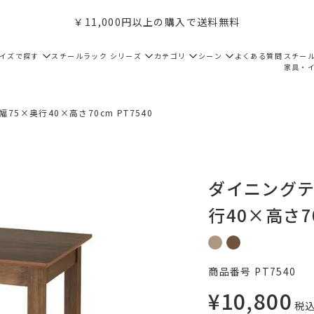
￥11,000円以上の購入で送料無料
サイズで探す
スチールラック シリーズ
カテゴリ
シーン
よくある質問
スチー
家具・
75×奥行40×高さ70cm PT7540
ダイニングテ
行40×高さ70
商品番号
PT7540
¥
10,800
税