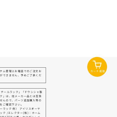
カート追加
テム管理上お電話でのご注文お
ができません、予めご了承くだ
スチールラック」「ドウシシャ製
ク」は、他メーカー品とは互換
せんので、パーツ追加購入等の
をご確認下さい。
ーラック 例） アイリスオーヤ
ック /エレクター(株)：ホーム
AMAZEN 山善・ヤマゼン：メ