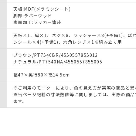
天板:MDF(メラミンシート)
脚部:ラバーウッド
表面加工:ラッカー塗装
天板×1、脚×1、ネジ×8、ワッシャー×8(+予備1)、ば
ンシール×4(+予備1)、六角レンチ×1※組み立て用
ブラウン/PT7540BR/4550557855012
ナチュラル/PT7540NA/4550557855005
幅47×奥行80×高14.5cm
※ご利用のモニターにより、色の見え方が実際の商品と異
※当ページ記載の寸法数値等に関しましては、実際の商品
ます。