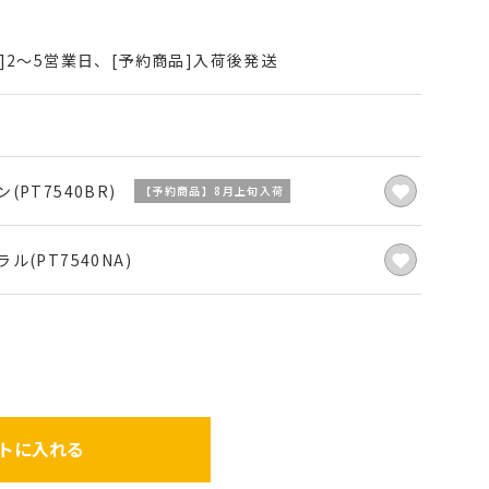
]2～5営業日、[予約商品]入荷後発送
(PT7540BR)
【予約商品】8月上旬入荷
ル(PT7540NA)
トに入れる