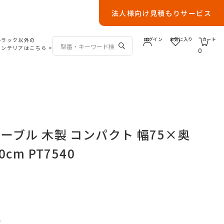
法人様向け見積もりサービス
ルラック以外の
ログイン
お気に入り
カート
インテリアはこちら
>
0
ーブル 木製 コンパクト 幅75×奥
cm PT7540
込