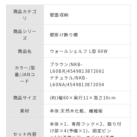
商品カテゴ
壁面収納
リ
商品シリー
壁掛け飾り棚
ズ
商品名
ウォールシェルフ L型 60W
ブラウン/NKB-
カラー/型
L60BR/4549813872061
番/JANコ
ナチュラル/NKB-
ード
L60NA/4549813872054
商品サイズ
(約)幅60×奥行11×高さ10cm
素材
本体:天然木化粧、繊維板
本体×1、専用フック×2、取り付
け部×4(予備×1)、固定ピン
セット内容