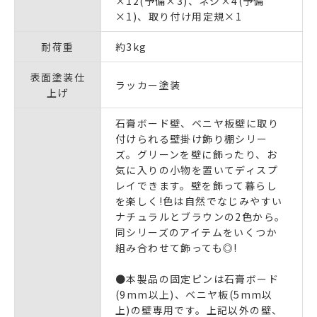
×12(予備×3)、ネジ×4(予備
×1)、取り付け用定規×1
耐荷重
約3kg
表面塗装仕
ラッカー塗装
上げ
石膏ボード壁、ベニヤ板壁に取り
付けられる壁掛け飾り棚シリー
ズ。グリーンを壁に飾ったり、お
気に入りの小物を置いてディスプ
レイできます。壁を飾って暮らし
を楽しく!色は自然でなじみやすい
ナチュラルとブラウンの2色から。
同シリーズのアイテムをいくつか
組み合わせて飾っても◎!
●本製品の固定ピンは石膏ボード
(9mm以上)、ベニヤ板(5mm以
上)の壁専用です。上記以外の壁、