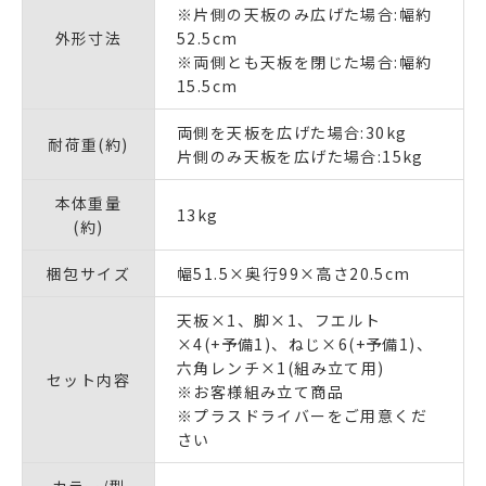
※片側の天板のみ広げた場合:幅約
外形寸法
52.5cm
※両側とも天板を閉じた場合:幅約
15.5cm
両側を天板を広げた場合:30kg
耐荷重(約)
片側のみ天板を広げた場合:15kg
本体重量
13kg
(約)
梱包サイズ
幅51.5×奥行99×高さ20.5cm
天板×1、脚×1、フエルト
×4(+予備1)、ねじ×6(+予備1)、
六角レンチ×1(組み立て用)
セット内容
※お客様組み立て商品
※プラスドライバーをご用意くだ
さい
カラー/型