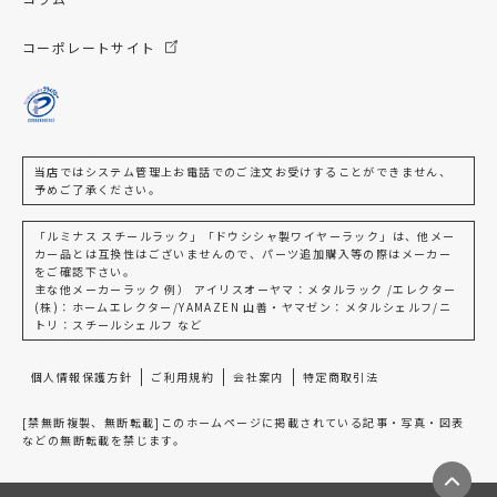
コーポレートサイト
当店ではシステム管理上お電話でのご注文お受けすることができません、
予めご了承ください。
「ルミナス スチールラック」「ドウシシャ製ワイヤーラック」は、他メー
カー品とは互換性はございませんので、パーツ追加購入等の際はメーカー
をご確認下さい。
主な他メーカーラック 例） アイリスオーヤマ：メタルラック /エレクター
(株)：ホームエレクター/YAMAZEN 山善・ヤマゼン：メタルシェルフ/ニ
トリ：スチールシェルフ など
個人情報保護方針
ご利用規約
会社案内
特定商取引法
[禁無断複製、無断転載]このホームページに掲載されている記事・写真・図表
などの無断転載を禁じます。