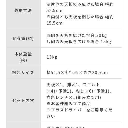
※片側の天板のみ広げた場合:幅約
外形寸法
52.5cm
※両側とも天板を閉じた場合:幅約
15.5cm
両側を天板を広げた場合:30kg
耐荷重(約)
片側のみ天板を広げた場合:15kg
本体重量
13kg
(約)
梱包サイズ
幅51.5×奥行99×高さ20.5cm
天板×1、脚×1、フエルト
×4(+予備1)、ねじ×6(+予備1)、
六角レンチ×1(組み立て用)
セット内容
※お客様組み立て商品
※プラスドライバーをご用意くだ
さい