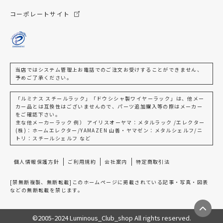
コーポレートサイト
当店ではシステム管理上お電話でのご注文お受けすることができません、
予めご了承ください。
「ルミナス スチールラック」「ドウシシャ製ワイヤーラック」は、他メー
カー品とは互換性はございませんので、パーツ追加購入等の際はメーカー
をご確認下さい。
主な他メーカーラック 例） アイリスオーヤマ：メタルラック /エレクター
(株)：ホームエレクター/YAMAZEN 山善・ヤマゼン：メタルシェルフ/ニ
トリ：スチールシェルフ など
個人情報保護方針
ご利用規約
会社案内
特定商取引法
[禁無断複製、無断転載]このホームページに掲載されている記事・写真・図表
などの無断転載を禁じます。
©2005-2024 Luminous_Club_shop All rights reserved.