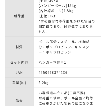
[全体]20kg
[ハンガーポール]15kg
[各伸縮ポール]1.5kg
耐荷重
[上棚]2kg
*耐荷重は均等荷重をかけた場合の
測定値であり、保証値ではありま
せん。
ポール部分：スチール、樹脂部
材質
分：ポリプロピレン、キャスタ
ー：ポリプロピレン
セット内容
ハンガー本体×1
JAN
4550668374136
重量(約)
3.2kg
お客様組み立て品(工具不要)
耐荷重の値は、ポール全面に均等
備考
に荷重をかけた場合の値になりま