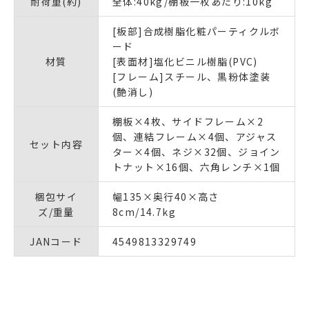
耐荷重(約)
全体:40kg/棚板一枚あたり:10kg
[板部]合成樹脂化粧パーティクルボ
ード
材質
[表面材]塩化ビニル樹脂(PVC)
[フレーム]スチール、黒粉体塗装
(艶消し)
棚板×4枚、サイドフレーム×2
個、連結フレーム×4個、アジャス
セット内容
ター×4個、ネジ×32個、ジョイン
トナット×16個、六角レンチ×1個
梱包サイ
幅135×奥行40×高さ
ズ/重量
8cm/14.7kg
JANコード
4549813329749