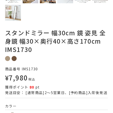
スタンドミラー 幅30cm 鏡 姿見 全
身鏡 幅30×奥行40×高さ170cm
IMS1730
商品番号
IMS1730
¥
7,980
税込
獲得ポイント
80
pt
発送目安：
[通常商品]2～5営業日、[予約商品]入荷後発送
カラー