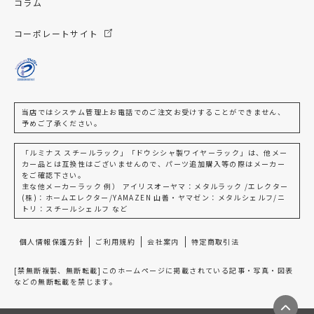
コラム
コーポレートサイト
当店ではシステム管理上お電話でのご注文お受けすることができません、
予めご了承ください。
「ルミナス スチールラック」「ドウシシャ製ワイヤーラック」は、他メー
カー品とは互換性はございませんので、パーツ追加購入等の際はメーカー
をご確認下さい。
主な他メーカーラック 例） アイリスオーヤマ：メタルラック /エレクター
(株)：ホームエレクター/YAMAZEN 山善・ヤマゼン：メタルシェルフ/ニ
トリ：スチールシェルフ など
個人情報保護方針
ご利用規約
会社案内
特定商取引法
[禁無断複製、無断転載]このホームページに掲載されている記事・写真・図表
などの無断転載を禁じます。