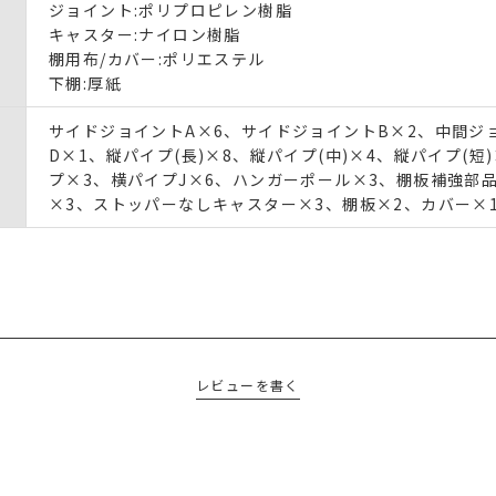
ジョイント:ポリプロピレン樹脂
キャスター:ナイロン樹脂
棚用布/カバー:ポリエステル
下棚:厚紙
サイドジョイントA×6、サイドジョイントB×2、中間ジ
D×1、縦パイプ(長)×8、縦パイプ(中)×4、縦パイプ(短
プ×3、横パイプJ×6、ハンガーポール×3、棚板補強部
×3、ストッパーなしキャスター×3、棚板×2、カバー×
レビューを書く