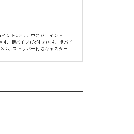
ョイントC×2、中間ジョイント
)×4、横パイプ(穴付き)×4、横パイ
品×2、ストッパー付きキャスター
1