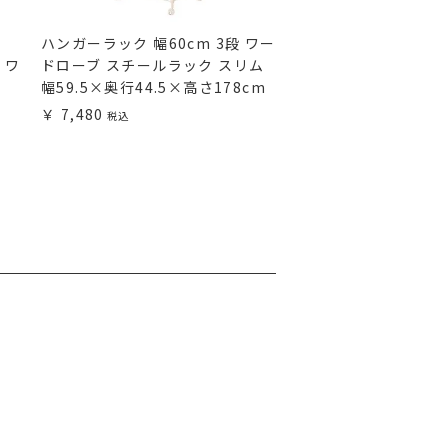
ハンガーラック 幅60cm 3段 ワー
ハンガーラック 幅40
 ワ
ドローブ スチールラック スリム
ーナ 幅40×奥行40×
幅59.5×奥行44.5×高さ178cm
BC4017-HR
7,480
10,980