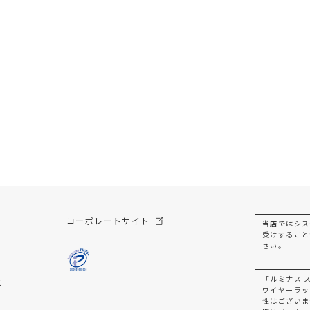
コーポレートサイト
当店ではシス
受けすること
さい。
「ルミナス 
て
ワイヤーラッ
性はございま