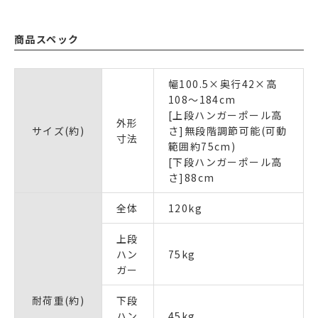
商品スペック
幅100.5×奥行42×高
108〜184cm
[上段ハンガーポール高
外形
サイズ(約)
さ]無段階調節可能(可動
寸法
範囲約75cm)
[下段ハンガーポール高
さ]88cm
全体
120kg
上段
ハン
75kg
ガー
耐荷重(約)
下段
ハン
45kg