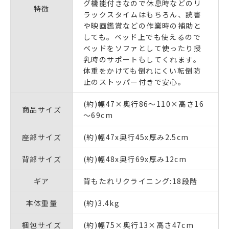
グ機能付きなので休息時などのリ
特徴
ラックスタイムはもちろん、読書
や映画鑑賞などの作業時の補助と
しても。ベッド上でも使えるので
ベッドをソファとして使ったり授
乳時のサポートもしてくれます。
体重をかけても倒れにくい転倒防
止のストッパー付きで安心。
(約)幅47×奥行86～110×高さ16
商品サイズ
～69cm
座部サイズ
(約)幅47x奥行45x厚み2.5cm
背部サイズ
(約)幅48x奥行69x厚み12cm
ギア
背もたれリクライニング:18段階
本体重量
(約)3.4kg
梱包サイズ
(約)幅75×奥行13×高さ47cm