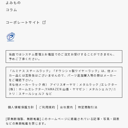
よみもの
コラム
コーポレートサイト
当店ではシステム管理上お電話でのご注文お受けすることができません、
予めご了承ください。
「ルミナス スチールラック」「ドウシシャ製ワイヤーラック」は、他メー
カー品とは互換性はございませんので、パーツ追加購入等の際はメーカー
をご確認下さい。
主な他メーカーラック 例） アイリスオーヤマ：メタルラック /エレクター
(株)：ホームエレクター/YAMAZEN 山善・ヤマゼン：メタルシェルフ/ニ
トリ：スチールシェルフ など
個人情報保護方針
ご利用規約
会社案内
特定商取引法
[禁無断複製、無断転載]このホームページに掲載されている記事・写真・図表
などの無断転載を禁じます。