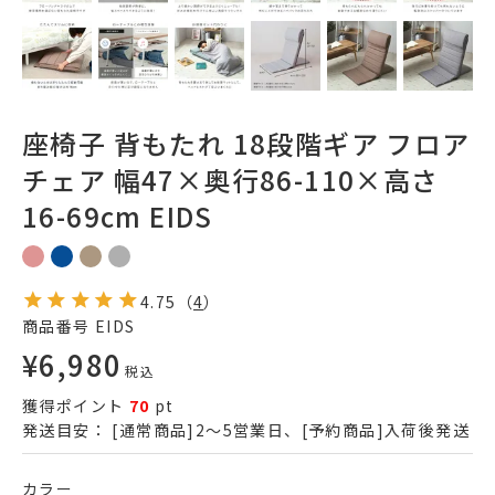
座椅子 背もたれ 18段階ギア フロア
チェア 幅47×奥行86-110×高さ
16-69cm EIDS
4.75
（
4
）
商品番号
EIDS
¥
6,980
税込
獲得ポイント
70
pt
発送目安：
[通常商品]2～5営業日、[予約商品]入荷後発送
カラー