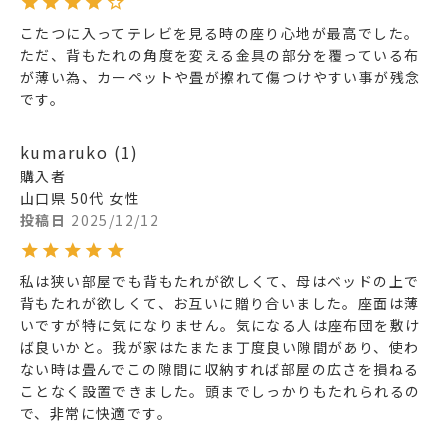
こたつに入ってテレビを見る時の座り心地が最高でした。

ただ、背もたれの角度を変える金具の部分を覆っている布
が薄い為、カーペットや畳が擦れて傷つけやすい事が残念
です。
kumaruko
1
購入者
山口県
50代
女性
投稿日
2025/12/12
私は狭い部屋でも背もたれが欲しくて、母はベッドの上で
背もたれが欲しくて、お互いに贈り合いました。座面は薄
いですが特に気になりません。気になる人は座布団を敷け
ば良いかと。我が家はたまたま丁度良い隙間があり、使わ
ない時は畳んでこの隙間に収納すれば部屋の広さを損ねる
ことなく設置できました。頭までしっかりもたれられるの
で、非常に快適です。