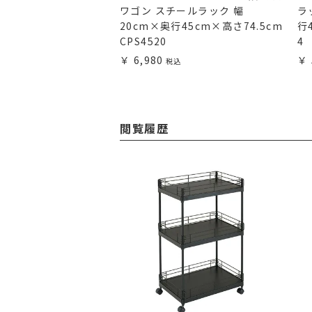
すき間収納ラック 幅
ワゴン スチールラック 幅
ラ
59.5×高さ60cm
20cm×奥行45cm×高さ74.5cm
行4
WH
CPS4520
4
6,980
閲覧履歴