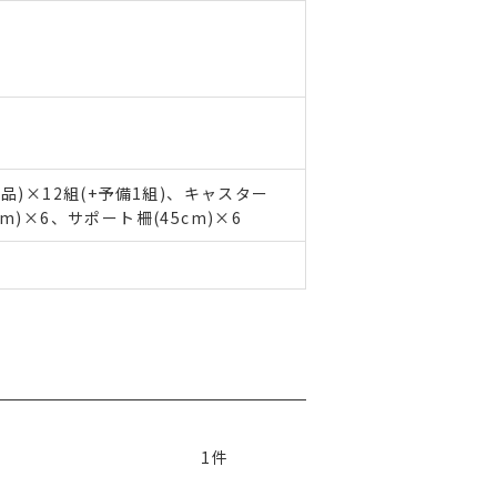
品)×12組(+予備1組)、キャスター
)×6、サポート柵(45cm)×6
1