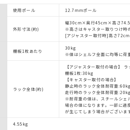
使用ポール
12.7mmポール
幅30cm×奥行45cm×高さ74.
外形寸法(約)
※高さはキャスター取りつけ時
[アジャスター取付時]高さ72cm
30kg
棚板1枚あたり
※値はシェルフ全面に均等に荷
【アジャスター取付の場合】 ラッ
棚板1枚:30kg
【キャスター取付の場合】
静止時のラック全体耐荷重:60k
ラック全体(約)
走行時のラック全体耐荷重:20k
※耐荷重の値は、スチールシェル
場合の値になります。一部に過
が生じてしまう場合がございま
4.55kg