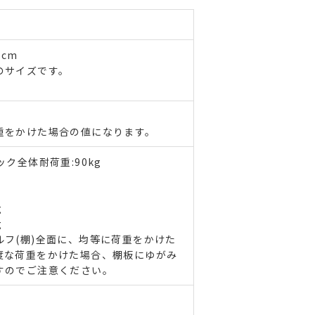
5cm
のサイズです。
重をかけた場合の値になります。
ク全体耐荷重:90kg
g
g
フ(棚)全面に、均等に荷重をかけた
度な荷重をかけた場合、棚板にゆがみ
すのでご注意ください。