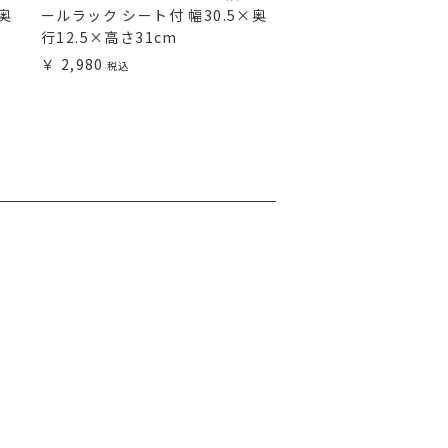
奥
ールラック シート付 幅30.5×奥
ラック スチールラック
行12.5×高さ31cm
行45×高さ91.5cm E
4
2,980
5,480