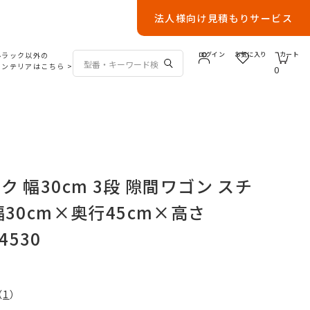
法人様向け見積もりサービス
ルラック以外の
ログイン
お気に入り
カート
インテリアはこちら
>
0
 幅30cm 3段 隙間ワゴン スチ
30cm×奥行45cm×高さ
4530
（
1
）