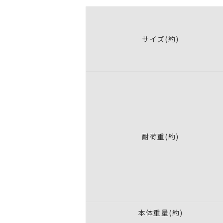
サイズ(約)
耐荷重(約)
本体重量(約)