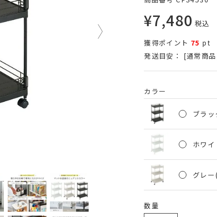
¥
7,480
税込
獲得ポイント
75
pt
発送目安：
[通常商品
カラー
ブラック
ホワイト
グレー(