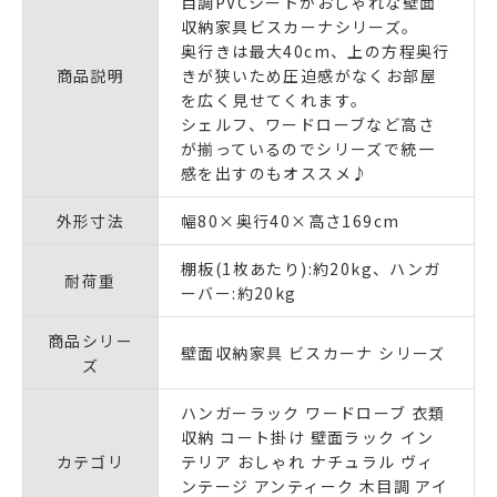
目調PVCシートがおしゃれな壁面
収納家具ビスカーナシリーズ。
奥行きは最大40cm、上の方程奥行
商品説明
きが狭いため圧迫感がなくお部屋
を広く見せてくれます。
シェルフ、ワードローブなど高さ
が揃っているのでシリーズで統一
感を出すのもオススメ♪
外形寸法
幅80×奥行40×高さ169cm
棚板(1枚あたり):約20kg、ハンガ
耐荷重
ーバー:約20kg
商品シリー
壁面収納家具 ビスカーナ シリーズ
ズ
ハンガーラック ワードローブ 衣類
収納 コート掛け 壁面ラック イン
カテゴリ
テリア おしゃれ ナチュラル ヴィ
ンテージ アンティーク 木目調 アイ