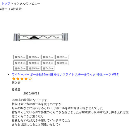
トップ
キンさんのレビュー
4
件中
1
-
4
件表示
ワイヤーバー ポール径19mm用 ルミナスライト スチールラック 補強パーツ WBT
購入者
投稿日
2025/06/23
20年来お世話になってます

普段は太い方のポールを使うのですが

好みの幅などに合わせると19ミリポールを選択せざる得ませんでした

背を高くしているので多生のぐらつきを感じましたが耐震突っ張り棒で少し押さえれば完
璧にぐらつきが無くなり

相変わらずの頑丈さを感じてバッチリでした

またお世話になること間違いなしです