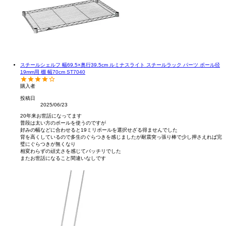
スチールシェルフ 幅69.5×奥行39.5cm ルミナスライト スチールラック パーツ ポール径
19mm用 棚 幅70cm ST7040
購入者
投稿日
2025/06/23
20年来お世話になってます

普段は太い方のポールを使うのですが

好みの幅などに合わせると19ミリポールを選択せざる得ませんでした

背を高くしているので多生のぐらつきを感じましたが耐震突っ張り棒で少し押さえれば完
璧にぐらつきが無くなり

相変わらずの頑丈さを感じてバッチリでした

またお世話になること間違いなしです