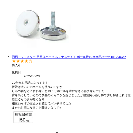
円形アジャスター 足回りパーツ ルミナスライト ポール径19ｍｍ用パーツ IHT-AJC2P
購入者
投稿日
2025/06/23
20年来お世話になってます

普段は太い方のポールを使うのですが

好みの幅などに合わせると19ミリポールを選択せざる得ませんでした

背を高くしているので多生のぐらつきを感じましたが耐震突っ張り棒で少し押さえれば完
璧にぐらつきが無くなり

相変わらずの頑丈さを感じてバッチリでした

またお世話になること間違いなしです