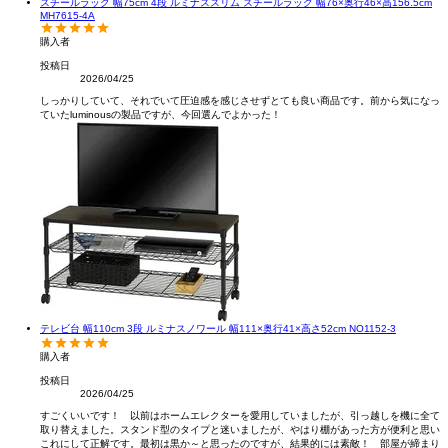
スチールラック 幅75cm 4段 ルミナススリム スチールラック 幅76×奥行46×高156.5cm
MH7615-4A
購入者
投稿日
2026/04/25
しっかりしていて、それでいて圧迫感を感じさせずとても良い商品です。前から気になっ
ていたluminousの製品ですが、今回選んでよかった！
テレビ台 幅110cm 3段 ルミナスノワール 幅111×奥行41×高さ52cm NO1152-3
購入者
投稿日
2026/04/25
すごくいいです！　以前はホームエレクターを愛用していましたが、引っ越しを機に全て
取り替えました。スタンド型のタイプと迷いましたが、やはり棚があった方が便利と思い
これにして正解です。最初は黒か～と思ったのですが、結果的には素敵！　部屋が締まり