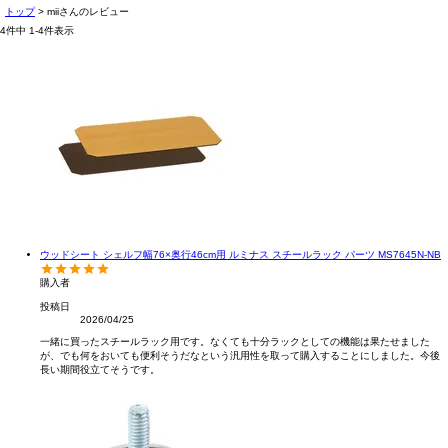
トップ
miiさんのレビュー
4
件中
1
-
4
件表示
ウッドシート シェルフ幅76×奥行46cm用 ルミナス スチールラック パーツ MS7645N-NB
購入者
投稿日
2026/04/25
一緒に買ったスチールラック用です。なくても十分ラックとしての機能は果たせました
が、でも何をおいても便利そうだなという汎用性を取って購入することにしました。今後
長い期間役立てそうです。