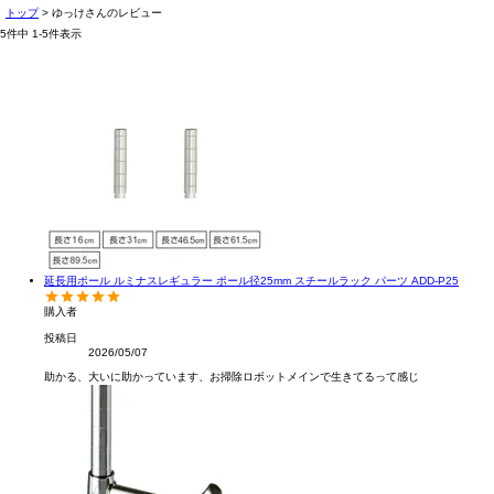
トップ
ゆっけさんのレビュー
5
件中
1
-
5
件表示
延長用ポール ルミナスレギュラー ポール径25mm スチールラック パーツ ADD-P25
購入者
投稿日
2026/05/07
助かる、大いに助かっています、お掃除ロボットメインで生きてるって感じ