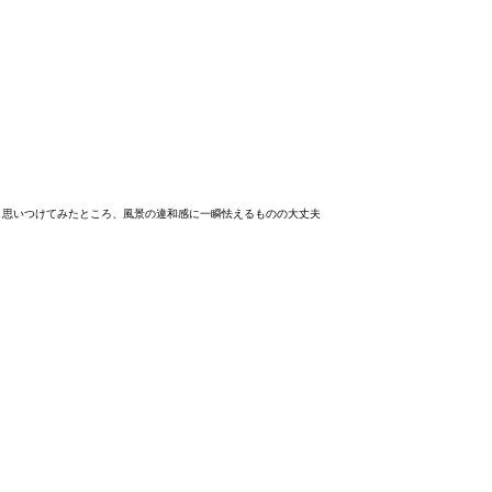
と思いつけてみたところ、風景の違和感に一瞬怯えるものの大丈夫