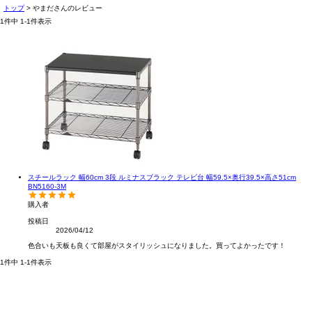
トップ
やまださんのレビュー
1
件中
1
-
1
件表示
スチールラック 幅60cm 3段 ルミナスブラック テレビ台 幅59.5×奥行39.5×高さ51cm
BN5160-3M
購入者
投稿日
2026/04/12
色合いも天板も良くて部屋がスタイリッシュになりました。買ってよかったです！
1
件中
1
-
1
件表示