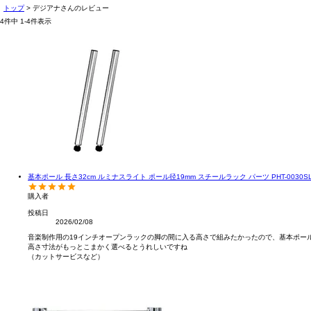
トップ
デジアナさんのレビュー
4
件中
1
-
4
件表示
基本ポール 長さ32cm ルミナスライト ポール径19mm スチールラック パーツ PHT-0030S
購入者
投稿日
2026/02/08
音楽制作用の19インチオープンラックの脚の間に入る高さで組みたかったので、基本ポール高
高さ寸法がもっとこまかく選べるとうれしいですね

（カットサービスなど）