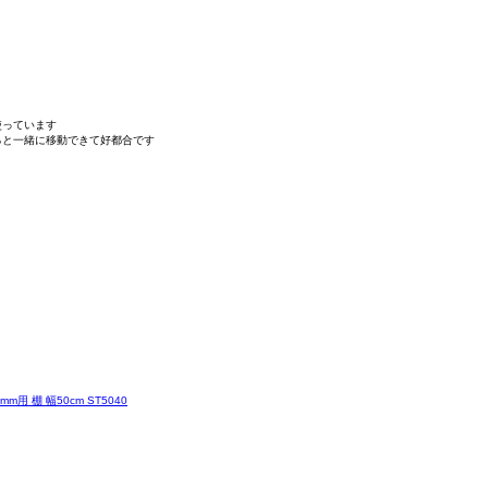
っています

と一緒に移動できて好都合です

用 棚 幅50cm ST5040