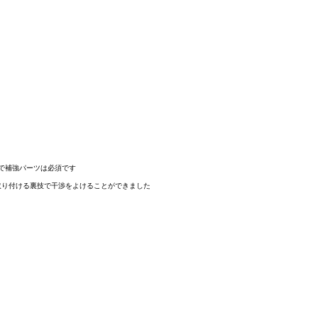
で補強パーツは必須です

取り付ける裏技で干渉をよけることができました