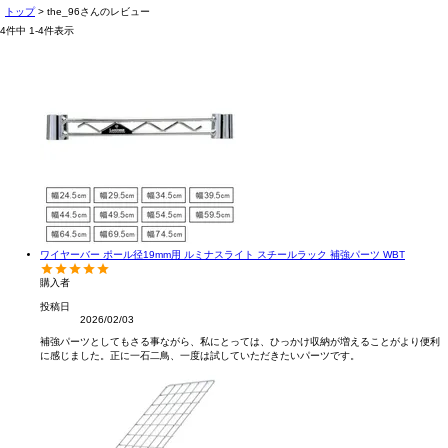
トップ
the_96さんのレビュー
4
件中
1
-
4
件表示
ワイヤーバー ポール径19mm用 ルミナスライト スチールラック 補強パーツ WBT
購入者
投稿日
2026/02/03
補強パーツとしてもさる事ながら、私にとっては、ひっかけ収納が増えることがより便利
に感じました。正に一石二鳥、一度は試していただきたいパーツです。