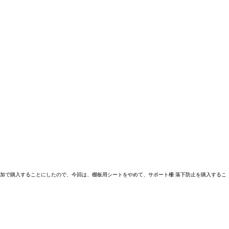
追加で購入することにしたので、今回は、棚板用シートをやめて、サポート柵 落下防止を購入するこ