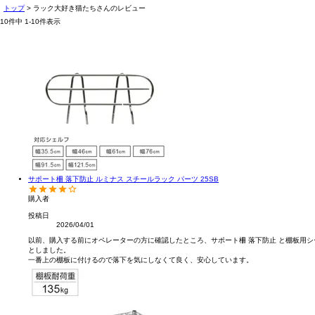
トップ
ラック大好き猫たちさんのレビュー
10
件中
1
-
10
件表示
サポート柵 落下防止 ルミナス スチールラック パーツ 25SB
購入者
投稿日
2026/04/01
以前、購入する前にオペレーターの方に確認したところ、サポート柵 落下防止 と棚板用
としました。
