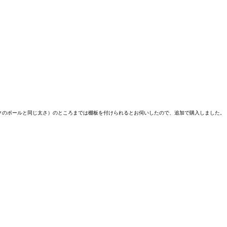
のポールと同じ太さ）のところまでは棚板を付けられるとお伺いしたので、追加で購入しました。
