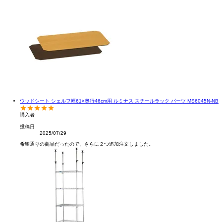
ウッドシート シェルフ幅61×奥行46cm用 ルミナス スチールラック パーツ MS6045N-NB
購入者
投稿日
2025/07/29
希望通りの商品だったので、さらに２つ追加注文しました。