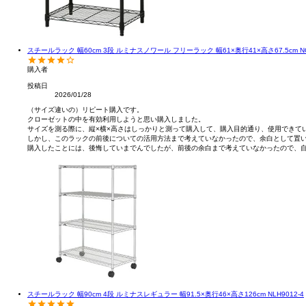
スチールラック 幅60cm 3段 ルミナスノワール フリーラック 幅61×奥行41×高さ67.5cm NO
購入者
投稿日
2026/01/28
（サイズ違いの）リピート購入です。

クローゼットの中を有効利用しようと思い購入しました。

サイズを測る際に、縦×横×高さはしっかりと測って購入して、購入目的通り、使用できてい
しかし、このラックの前後についての活用方法まで考えていなかったので、余白として置い
購入したことには、後悔していまでんでしたが、前後の余白まで考えていなかったので、
スチールラック 幅90cm 4段 ルミナスレギュラー 幅91.5×奥行46×高さ126cm NLH9012-4