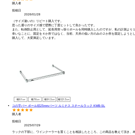
購入者
投稿日
2026/01/28
（サイズ違いの）リピート購入です。

思った通りのサイズ感で壁際に丁度ヒットして良かったです。

また、転倒防止用として、延長用突っ張りポールを同時購入したのですが、私の計測より１
幸いなことに、固定を４か所ではなく、当初、天井の低い方のみの２か所を固定しようとし
購入して、大変満足しています。

コの字バー ポール径25mmパーツ ルミナス スチールラック KWB-SL
購入者
投稿日
2025/07/29
ラックの下部に、ワインクーラーを置くことを相談したところ、この商品を教えて頂き、