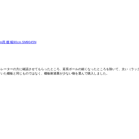
棚 幅90cm SM9045N
レーターの方に確認させてもらったところ、延長ポールの細くなったところを除いて、太い（ラック
いた棚板と同じものではなく、棚板耐過重が少ない物を選んで購入しました。
