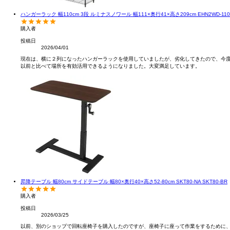
ハンガーラック 幅110cm 3段 ルミナスノワール 幅111×奥行41×高さ209cm EHN2WD-110
購入者
投稿日
2026/04/01
現在は、横に２列になったハンガーラックを使用していましたが、劣化してきたので、今度
以前と比べて場所を有効活用できるようになりました。大変満足しています。

昇降テーブル 幅80cm サイドテーブル 幅80×奥行40×高さ52-80cm SKT80-NA SKT80-BR
購入者
投稿日
2026/03/25
以前、別のショップで回転座椅子を購入したのですが、座椅子に座って作業をするために、