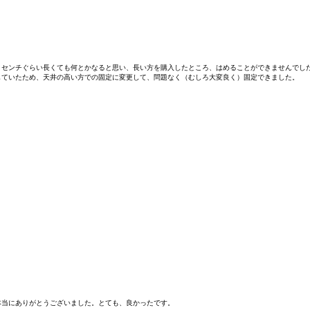
センチぐらい長くても何とかなると思い、長い方を購入したところ、はめることができませんでした
ていたため、天井の高い方での固定に変更して、問題なく（むしろ大変良く）固定できました。

本当にありがとうございました。とても、良かったです。