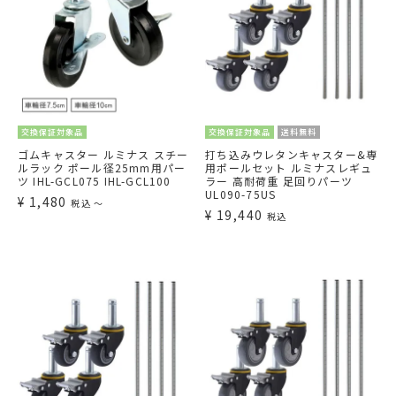
交換保証対象品
交換保証対象品
送料無料
ゴムキャスター ルミナス スチー
打ち込みウレタンキャスター&専
ルラック ポール径25mm用パー
用ポールセット ルミナスレギュ
ツ IHL-GCL075 IHL-GCL100
ラー 高耐荷重 足回りパーツ
UL090-75US
¥
1,480
税込
〜
¥
19,440
税込