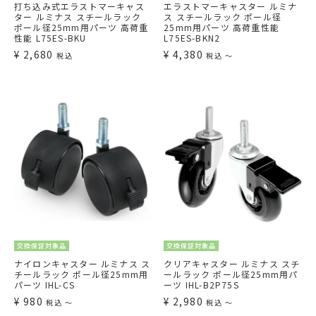
打ち込み式エラストマーキャス
エラストマーキャスター ルミナ
ター ルミナス スチールラック
ス スチールラック ポール径
ポール径25mm用パーツ 高荷重
25mm用パーツ 高荷重性能
性能 L75ES-BKU
L75ES-BKN2
¥
2,680
¥
4,380
税込
税込
〜
交換保証対象品
交換保証対象品
ナイロンキャスター ルミナス ス
クリアキャスター ルミナス スチ
チールラック ポール径25mm用
ールラック ポール径25mm用パ
パーツ IHL-CS
ーツ IHL-B2P75S
¥
980
¥
2,980
税込
〜
税込
〜