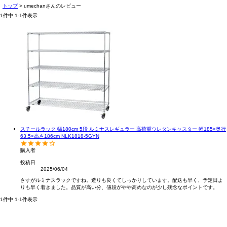
トップ
umechanさんのレビュー
1
件中
1
-
1
件表示
スチールラック 幅180cm 5段 ルミナスレギュラー 高荷重ウレタンキャスター 幅185×奥行
63.5×高さ186cm NLK1818-5GYN
購入者
投稿日
2025/06/04
さすがルミナスラックですね。造りも良くてしっかりしています。配送も早く、予定日よ
りも早く着きました。品質が高い分、値段がやや高めなのが少し残念なポイントです。
1
件中
1
-
1
件表示