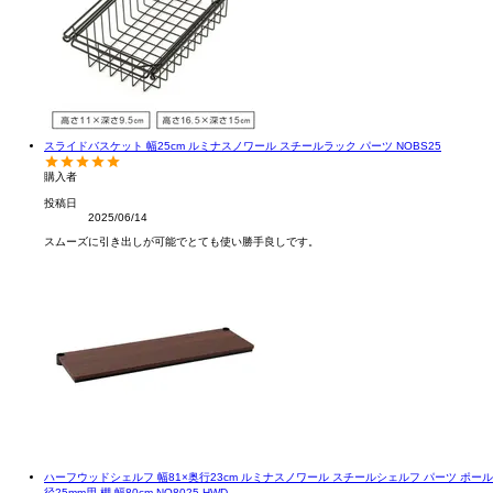
スライドバスケット 幅25cm ルミナスノワール スチールラック パーツ NOBS25
購入者
投稿日
2025/06/14
スムーズに引き出しが可能でとても使い勝手良しです。
ハーフウッドシェルフ 幅81×奥行23cm ルミナスノワール スチールシェルフ パーツ ポール
径25mm用 棚 幅80cm NO8025-HWD