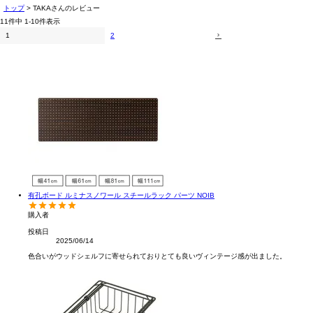
トップ
TAKAさんのレビュー
11
件中
1
-
10
件表示
1
2
有孔ボード ルミナスノワール スチールラック パーツ NOIB
購入者
投稿日
2025/06/14
色合いがウッドシェルフに寄せられておりとても良いヴィンテージ感が出ました。