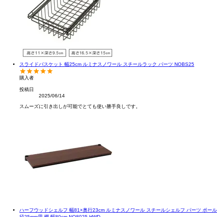
スライドバスケット 幅25cm ルミナスノワール スチールラック パーツ NOBS25
購入者
投稿日
2025/06/14
スムーズに引き出しが可能でとても使い勝手良しです。
ハーフウッドシェルフ 幅81×奥行23cm ルミナスノワール スチールシェルフ パーツ ポール
径25mm用 棚 幅80cm NO8025-HWD