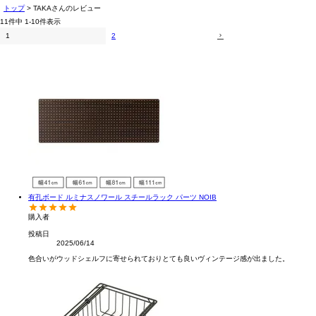
トップ
TAKAさんのレビュー
11
件中
1
-
10
件表示
1
2
有孔ボード ルミナスノワール スチールラック パーツ NOIB
購入者
投稿日
2025/06/14
色合いがウッドシェルフに寄せられておりとても良いヴィンテージ感が出ました。