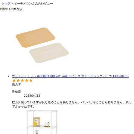
トップ
ピーチメロンさんのレビュー
2
件中
1
-
2
件表示
ウッドシート シェルフ幅61×奥行41cm用 ルミナス スチールラック パーツ EHE6040S
購入者
投稿日
2025/04/23
数カ月使っていますが反り返ることもありません。パカパカ浮くこともありません。買っ
てよかったです。