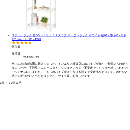
スチールラック 幅60cm 4段 ルミナスラテ オープンラック ホワイト 幅61×奥行41×高さ
121cm EHE60124WH
購入者
投稿日
2025/04/23
室内の水耕栽培用に購入しました。インエリア雑貨店にはパイプが細くて安価なものがあ
りましたが、実際見てみるとスタイリッシュというより不安定でぐらつきが感じられたの
でルミナスにしました。こちらはパイプが太く作りも頑丈で安定感があります。雑だなと
感じる部分がひとつもありません。サイズ違いも欲しいです。
2
件中
1
-
2
件表示