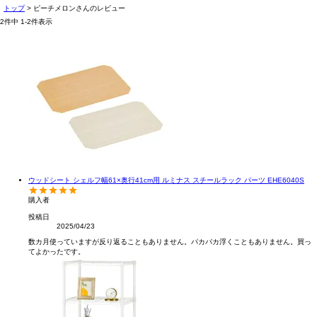
トップ
ピーチメロンさんのレビュー
2
件中
1
-
2
件表示
ウッドシート シェルフ幅61×奥行41cm用 ルミナス スチールラック パーツ EHE6040S
購入者
投稿日
2025/04/23
数カ月使っていますが反り返ることもありません。パカパカ浮くこともありません。買っ
てよかったです。