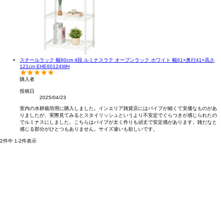
スチールラック 幅60cm 4段 ルミナスラテ オープンラック ホワイト 幅61×奥行41×高さ
121cm EHE60124WH
購入者
投稿日
2025/04/23
室内の水耕栽培用に購入しました。インエリア雑貨店にはパイプが細くて安価なものがあ
りましたが、実際見てみるとスタイリッシュというより不安定でぐらつきが感じられたの
でルミナスにしました。こちらはパイプが太く作りも頑丈で安定感があります。雑だなと
感じる部分がひとつもありません。サイズ違いも欲しいです。
2
件中
1
-
2
件表示