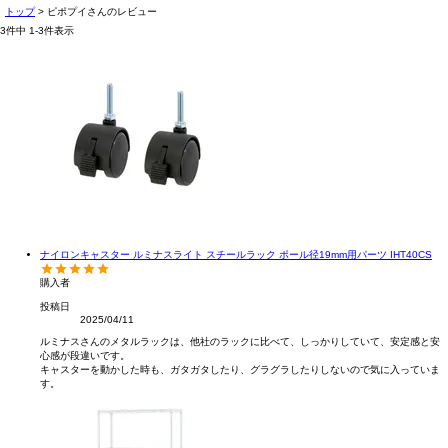
トップ
ピポプイさんのレビュー
3
件中
1
-
3
件表示
ナイロンキャスター ルミナスライト スチールラック ポール径19mm用パーツ IHT40CS
購入者
投稿日
2025/04/11
ルミナスさんのメタルラックは、他社のラックに比べて、しっかりしていて、安定感と安
心感が段違いです。

キャスターを動かした時も、ガタガタしたり、グラグラしたりしないので気に入っていま
す。