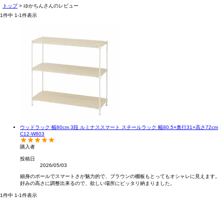
トップ
ゆかちんさんのレビュー
1
件中
1
-
1
件表示
ウッドラック 幅80cm 3段 ルミナススマート スチールラック 幅80.5×奥行31×高さ72cm
C12-W803
購入者
投稿日
2026/05/03
細身のポールでスマートさが魅力的で、ブラウンの棚板もとってもオシャレに見えます。

好みの高さに調整出来るので、欲しい場所にピッタリ納まりました。
1
件中
1
-
1
件表示