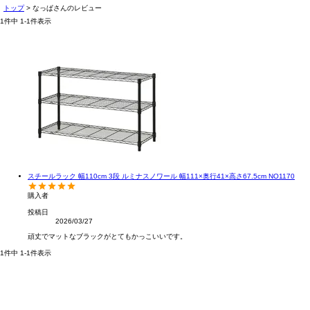
トップ
なっぱさんのレビュー
1
件中
1
-
1
件表示
スチールラック 幅110cm 3段 ルミナスノワール 幅111×奥行41×高さ67.5cm NO1170
購入者
投稿日
2026/03/27
頑丈でマットなブラックがとてもかっこいいです。
1
件中
1
-
1
件表示