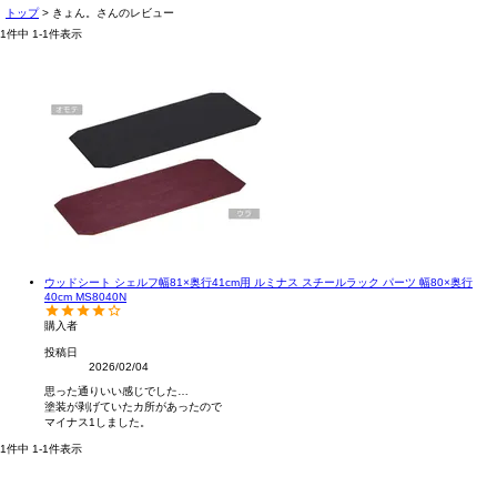
トップ
きょん。さんのレビュー
1
件中
1
-
1
件表示
ウッドシート シェルフ幅81×奥行41cm用 ルミナス スチールラック パーツ 幅80×奥行
40cm MS8040N
購入者
投稿日
2026/02/04
思った通りいい感じでした…

塗装が剥げていたカ所があったので

マイナス1しました。
1
件中
1
-
1
件表示