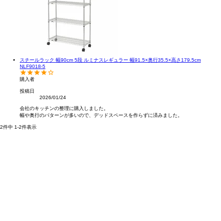
スチールラック 幅90cm 5段 ルミナスレギュラー 幅91.5×奥行35.5×高さ179.5cm
NLF9018-5
購入者
投稿日
2026/01/24
会社のキッチンの整理に購入しました。

幅や奥行のパターンが多いので、デッドスペースを作らずに済みました。
2
件中
1
-
2
件表示