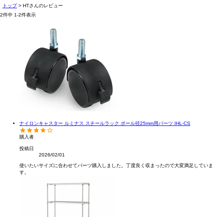
トップ
HTさんのレビュー
2
件中
1
-
2
件表示
ナイロンキャスター ルミナス スチールラック ポール径25mm用パーツ IHL-CS
購入者
投稿日
2026/02/01
使いたいサイズに合わせてパーツ購入しました。丁度良く収まったので大変満足していま
す。