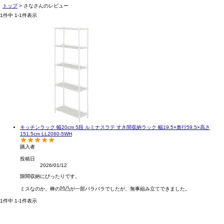
トップ
さなさんのレビュー
1
件中
1
-
1
件表示
キッチンラック 幅20cm 5段 ルミナスラテ すき間収納ラック 幅19.5×奥行59.5×高さ
151.5cm LL2060-5WH
購入者
投稿日
2026/01/12
隙間収納にぴったりです。

ミスなのか、棒の凹凸が一部バラバラでしたが、無事組み立てできました。
1
件中
1
-
1
件表示