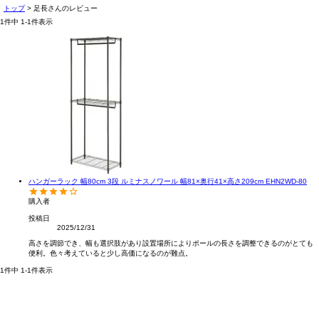
トップ
足長さんのレビュー
1
件中
1
-
1
件表示
ハンガーラック 幅80cm 3段 ルミナスノワール 幅81×奥行41×高さ209cm EHN2WD-80
購入者
投稿日
2025/12/31
高さを調節でき、幅も選択肢があり設置場所によりポールの長さを調整できるのがとても
便利。色々考えていると少し高価になるのが難点。
1
件中
1
-
1
件表示