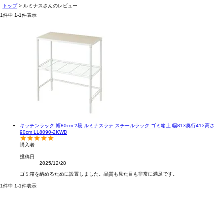
トップ
ルミナスさんのレビュー
1
件中
1
-
1
件表示
キッチンラック 幅80cm 2段 ルミナスラテ スチールラック ゴミ箱上 幅81×奥行41×高さ
90cm LL8090-2KWD
購入者
投稿日
2025/12/28
ゴミ箱を納めるために設置しました。品質も見た目も非常に満足です。
1
件中
1
-
1
件表示