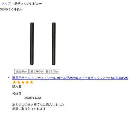
トップ
黒子さんのレビュー
5
件中
1
-
5
件表示
延長用ポール ルミナスノワール ポール径25mm スチールラック パーツ NOADDP25
購入者
投稿日
2025/11/22
あと少しの高さ補てんに購入しました

簡単に取り付けられます