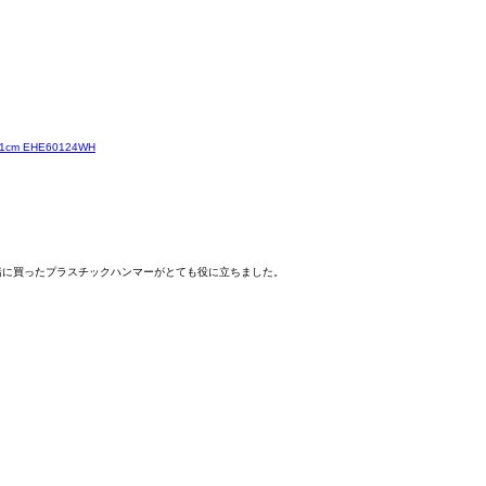
m EHE60124WH
緒に買ったプラスチックハンマーがとても役に立ちました。