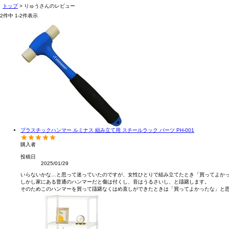
トップ
りゅうさんのレビュー
2
件中
1
-
2
件表示
プラスチックハンマー ルミナス 組み立て用 スチールラック パーツ PH-001
購入者
投稿日
2025/01/29
いらないかな…と思って迷っていたのですが、女性ひとりで組み立てたとき「買ってよかっ
しかし家にある普通のハンマーだと傷は付くし、音はうるさいし、と躊躇します。

そのためこのハンマーを買って躊躇なくはめ直しができたときは「買ってよかったな」と