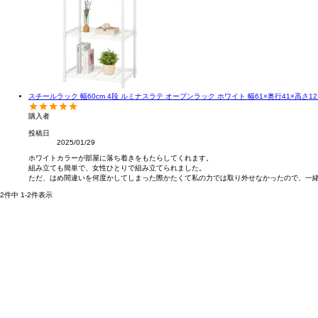
スチールラック 幅60cm 4段 ルミナスラテ オープンラック ホワイト 幅61×奥行41×高さ121c
購入者
投稿日
2025/01/29
ホワイトカラーが部屋に落ち着きをもたらしてくれます。

組み立ても簡単で、女性ひとりで組み立てられました。

ただ、はめ間違いを何度かしてしまった際かたくて私の力では取り外せなかったので、一
2
件中
1
-
2
件表示