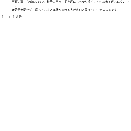
座面の高さも低めなので、椅子に座って足を床にしっかり着くことが出来て疲れにくいで
す。

老若男女問わず、座っていると姿勢が崩れる人が多いと思うので、オススメです。
1
件中
1
-
1
件表示