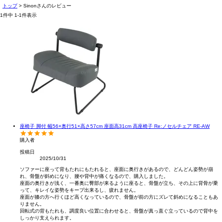
トップ
Sinonさんのレビュー
1
件中
1
-
1
件表示
座椅子 脚付 幅56×奥行51×高さ57cm 座面高31cm 高座椅子 Re:ノセルチェア RE-AW
購入者
投稿日
2025/10/31
ソファーに座って背もたれにもたれると、座面に奥行きがあるので、どんどん姿勢が崩
れ、骨盤が斜めになり、腰や背中が痛くなるので、購入しました。

座面の奥行きが浅く、一番奥に臀部が来るように座ると、骨盤が立ち、その上に背骨が乗
って、キレイな姿勢をキープ出来るし、疲れません。

座面が膝の方へ行くほど高くなっているので、骨盤が前の方にズレて斜めになることもあ
りません。

回転式の背もたれも、調度良い位置に合わせると、骨盤が真っ直ぐ立っているので背中を
しっかり支えられます。
