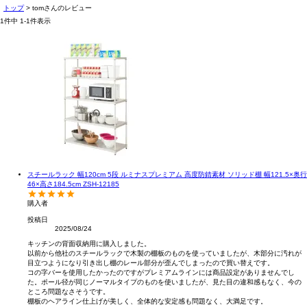
トップ
tomさんのレビュー
1
件中
1
-
1
件表示
スチールラック 幅120cm 5段 ルミナスプレミアム 高度防錆素材 ソリッド棚 幅121.5×奥行
46×高さ184.5cm ZSH-12185
購入者
投稿日
2025/08/24
キッチンの背面収納用に購入しました。

以前から他社のスチールラックで木製の棚板のものを使っていましたが、木部分に汚れが
目立つようになり引き出し棚のレール部分が歪んでしまったので買い替えです。

コの字バーを使用したかったのですがプレミアムラインには商品設定がありませんでし
た。ポール径が同じノーマルタイプのものを使いましたが、見た目の違和感もなく、今の
ところ問題なさそうです。

棚板のヘアライン仕上げが美しく、全体的な安定感も問題なく、大満足です。
