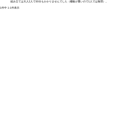
組み立ては大人2人で30分もかかりませんでした（棚板が重いので1人では無理）。
1
件中
1
-
1
件表示