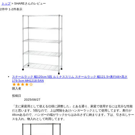
トップ
SHAREさんのレビュー
2
件中
1
-
2
件表示
スチールラック 幅120cm 5段 ルミナススリム スチールラック 幅121.5×奥行46×高さ
179.5cm MH1218-5AN
購入者
投稿日
2025/08/27
「主に家庭用として使える仕様に調整した」とある通り、家庭で使用するには充分な性能
だと思います。5段なので、上は間隔をあけハンガーラックとして使用してます。奥行が
46cmあるので、ハンガーの端がラックからはみ出さずに納まります。下は、引き出しケー
スを入れ、物入れとして利用してます。