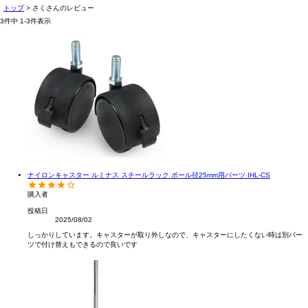
トップ
さくさんのレビュー
3
件中
1
-
3
件表示
ナイロンキャスター ルミナス スチールラック ポール径25mm用パーツ IHL-CS
購入者
投稿日
2025/08/02
しっかりしています。キャスターが取り外しなので、キャスターにしたくない時は別パー
ツで付け替えもできるので良いです