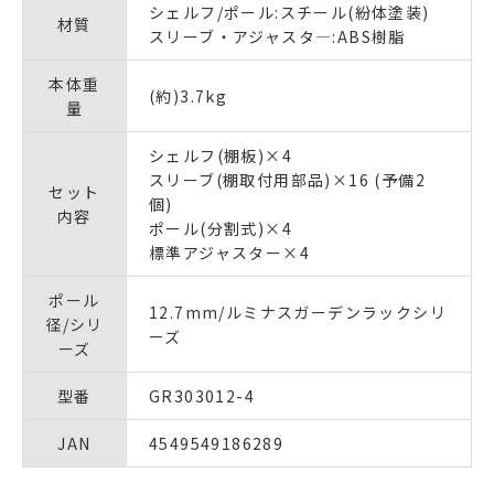
シェルフ/ポール:スチール(紛体塗装)
材質
スリーブ・アジャスタ―:ABS樹脂
本体重
(約)3.7kg
量
シェルフ(棚板)×4
スリーブ(棚取付用部品)×16 (予備2
セット
個)
内容
ポール(分割式)×4
標準アジャスター×4
ポール
12.7mm/ルミナスガーデンラックシリ
径/シリ
ーズ
ーズ
型番
GR303012-4
JAN
4549549186289