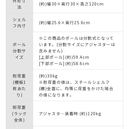
外形寸
(約)幅30×奥行30×高さ120cm
法
シェル
(約)幅25.6×奥行25.6cm
フ内寸
※この商品のポールは分割式となって
ポール
います。(分割サイズにアジャスターは
分割サ
含みません)
イズ
[上部ポール](約)59.4cm
[下部ポール](約)58.6cm
耐荷重
(約)30kg
(棚板1
※耐荷重の値は、スチールシェルフ
枚あた
(棚)全面に、均等に荷重をかけた場合
り)
の値になります。
耐荷重
(ラック
アジャスタ―装着時:(約)120kg
全体)