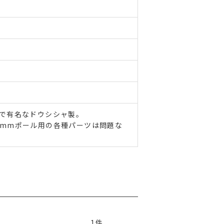
ズで有名なドウシシャ製。
5mmポール用の各種パーツは問題な
1