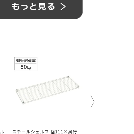
 ル
スチールシェルフ 幅111×奥行
ワイヤーバー ポール径