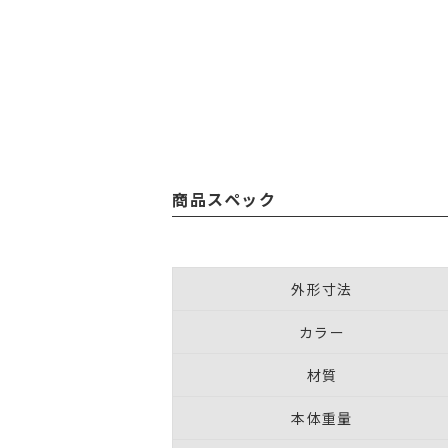
商品スペック
外形寸法
カラー
材質
本体重量